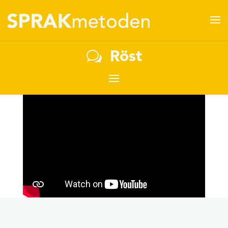
Röst
w