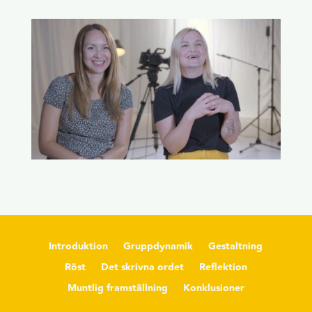
Introduktion
Gruppdynamik
Gestaltning
Röst
Det skrivna ordet
Reflektion
Muntlig framställning
Konklusioner