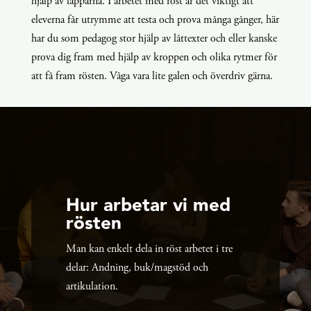
hjälp av läpparna. I arbetet med röst är det viktigt att
eleverna får utrymme att testa och prova många gånger, här
har du som pedagog stor hjälp av låttexter och eller kanske
prova dig fram med hjälp av kroppen och olika rytmer för
att få fram rösten. Våga vara lite galen och överdriv gärna.
Hur arbetar vi med
rösten
Man kan enkelt dela in röst arbetet i tre
delar: Andning, buk/magstöd och
artikulation.