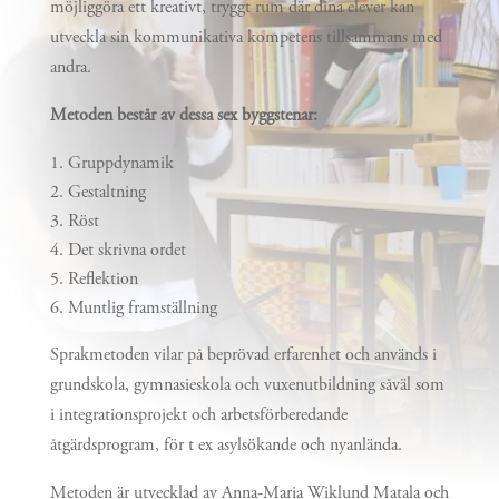
möjliggöra ett kreativt, tryggt rum där dina elever kan
utveckla sin kommunikativa kompetens tillsammans med
andra.
Metoden består av dessa sex byggstenar:
Gruppdynamik
Gestaltning
Röst
Det skrivna ordet
Reflektion
Muntlig framställning
Sprakmetoden vilar på beprövad erfarenhet och används i
grundskola, gymnasieskola och vuxenutbildning såväl som
i integrationsprojekt och arbetsförberedande
åtgärdsprogram, för t ex asylsökande och nyanlända.
Metoden är utvecklad av Anna-Maria Wiklund Matala och