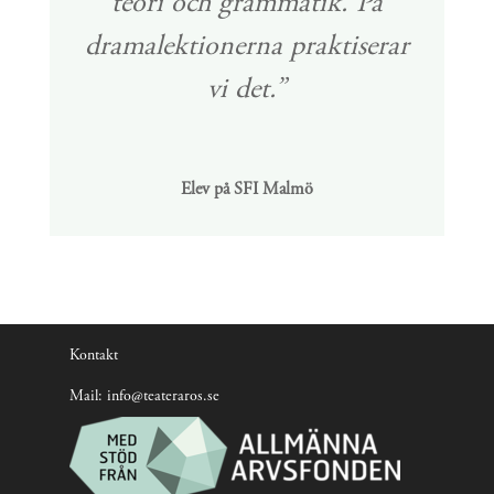
teori och grammatik. På
dramalektionerna praktiserar
vi det.”
Elev på SFI Malmö
Kontakt
Mail:
info@teateraros.se